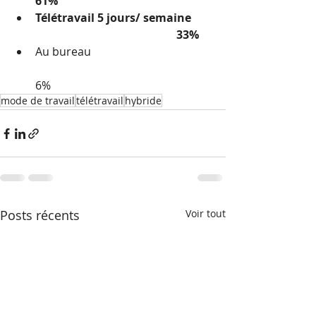
61%
Télétravail 5 jours/ semaine	
					33%
Au bureau				
6%
mode de travail
télétravail
hybride
Posts récents
Voir tout