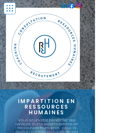
IMPARTITION EN
RESSOURCES
HUMAINES
Vous souhaitez bénéficier des
services d'un.e expert.e externe en
ressources humaines pour la
gestion partielle ou totale de vos