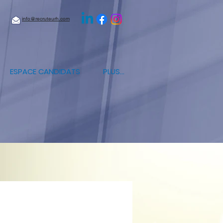
info@recruteurh.com
ESPACE CANDIDATS
PLUS...