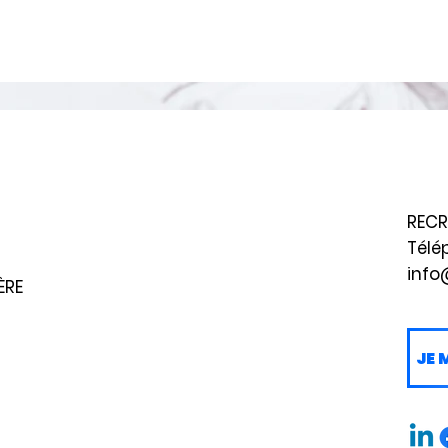
RECR
Télé
info
ÈRE
JE 