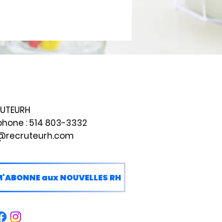
UTEURH
phone :
514 803-3332
@recruteurh.com
M'ABONNE aux NOUVELLES RH