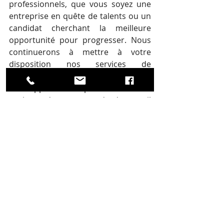
professionnels, que vous soyez une 
entreprise en quête de talents ou un 
candidat cherchant la meilleure 
opportunité pour progresser. Nous 
continuerons à mettre à votre 
disposition nos services de 
recrutement, de coaching et de 
développement RH pour vous aider à 
naviguer dans un monde du travail 
en constante évolution.
Posts récents
Voir tout