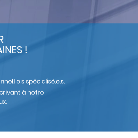
R
INES !
l.l.e.s spécialisé.e.s.
scrivant à notre
ux.