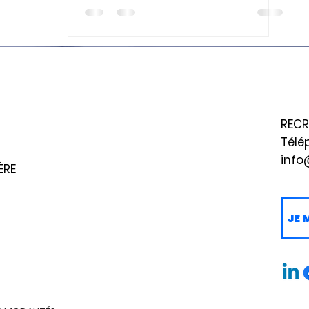
RECR
Télé
info
ÈRE
JE 