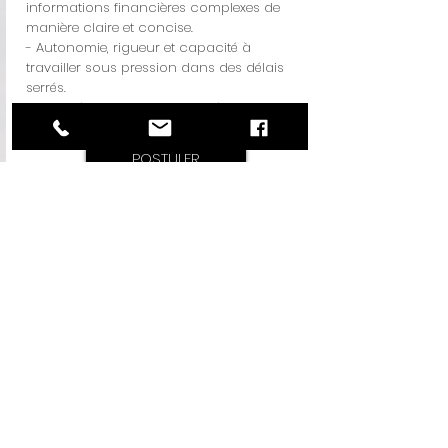
informations financières complexes de
manière claire et concise.
- Autonomie, rigueur et capacité à
travailler sous pression dans des délais
serrés.
- Compétences en gestion d’équipe et en
collaboration interfonctionnelle.
POSTULER
VOYEZ NOS
POSTES
DISPONIBLES
RETOUR AUX CATÉGORIES
SERVICES AUX ENTREPRISES