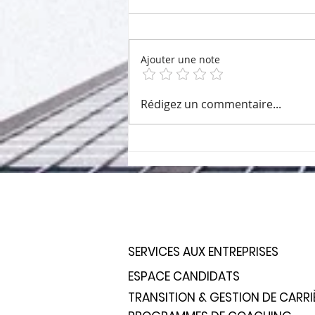
Ajouter une note
Les ressources humaines ne
Rédigez un commentaire...
prennent jamais de
vacances?
SERVICES AUX ENTREPRISES
ESPACE CANDIDATS
TRANSITION & GESTION DE CARRI