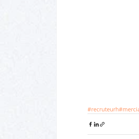
#recruteurh
#mercia