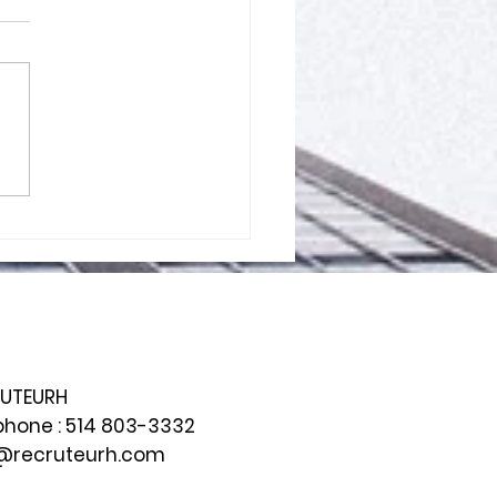
d’emploi : transformer
nouvelle difficile en
elle étape.
UTEURH
phone :
514 803-3332
@recruteurh.com