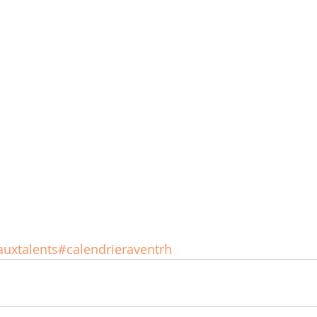
uxtalents
#calendrieraventrh