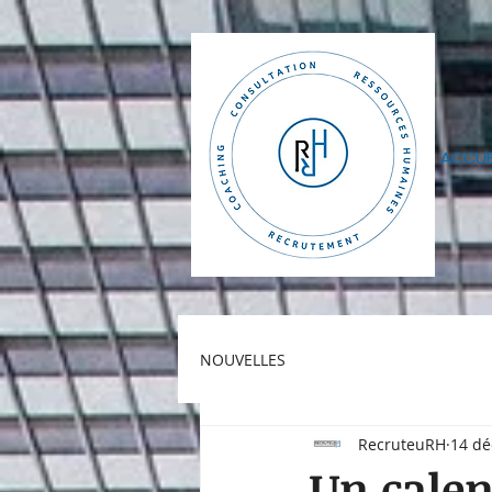
ACCUE
NOUVELLES
RecruteuRH
14 dé
Un calen