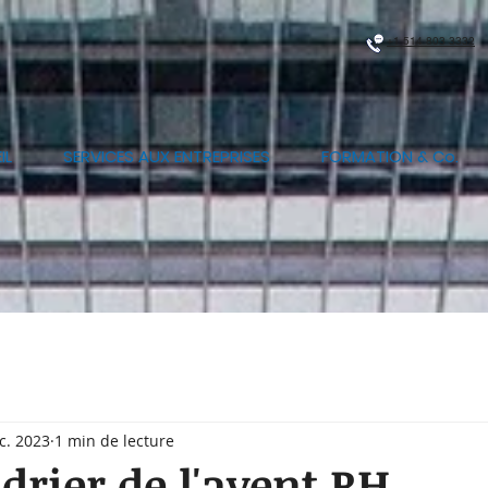
+1 514 803 3332
IL
SERVICES AUX ENTREPRISES
FORMATION & Co.
c. 2023
1 min de lecture
drier de l'avent RH