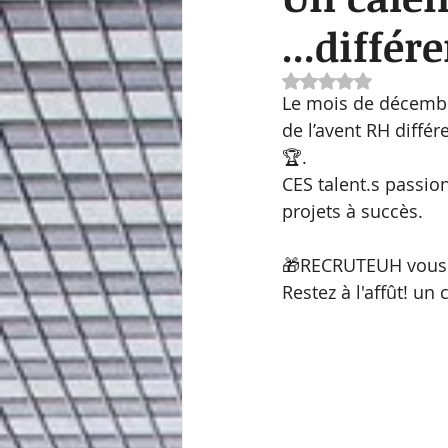
...différ
Noté NaN étoiles 
Le mois de décembre
de l’avent RH diffé
🏆.
CES talent.s passio
projets à succès.
🎁RECRUTEUH vous 
Restez à l'affût! u