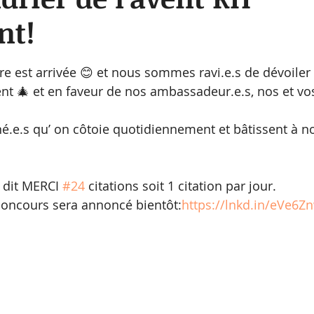
ent!
sur 5.
 est arrivée 😊 et nous sommes ravi.e.s de dévoiler 
rent 🎄 et en faveur de nos ambassadeur.e.s, nos et v
né.e.s qu’ on côtoie quotidiennement et bâtissent à n
dit MERCI 
#24
 citations soit 1 citation par jour.
n concours sera annoncé bientôt:
https://lnkd.in/eVe6Z