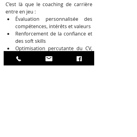
C’est là que le coaching de carrière 
entre en jeu :
Évaluation personnalisée des 
compétences, intérêts et valeurs
Renforcement de la confiance et 
des soft skills
Optimisation percutante du CV, 
du profil LinkedIn, ou de la lettre 
de motivation
Envie d’avancer, mais vous hésitez 
encore ?
Que vous soyez une entreprise 
souhaitant renforcer ses équipes, ou 
un professionnel en quête d’un 
nouvel élan, nous sommes là pour 
vous accompagner.
Prenez rendez-vous avec nous pour 
faire une première évaluation 