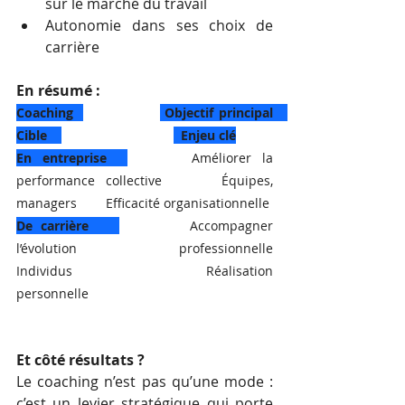
sur le marché du travail
Autonomie dans ses choix de 
carrière
En résumé :
Coaching  
 Objectif principal    
Cible    
  Enjeu clé
En entreprise
      Améliorer la 
performance  collective           Équipes, 
managers        Efficacité organisationnelle   
De carrière
         Accompagner 
l’évolution professionnelle              
Individus                     Réalisation 
personnelle
Et côté résultats ?
Le coaching n’est pas qu’une mode : 
c’est un levier stratégique qui porte 