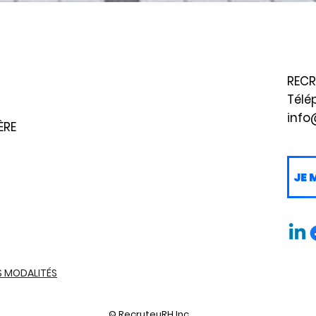
RECR
Télé
info
ÈRE
JE 
S MODALITÉS
© RecruteuRH Inc.