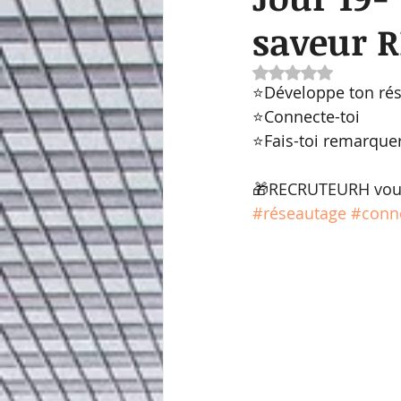
saveur 
Noté NaN étoiles 
⭐Développe ton ré
⭐Connecte-toi
⭐Fais-toi remarque
🎁RECRUTEURH vous
#réseautage
#conn