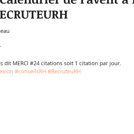
RECRUTEURH
sur 5.
seau
r
 dit MERCI 
#24
 citations soit 1 citation par jour.
exion
#conseilsRH
#RecruteuRH