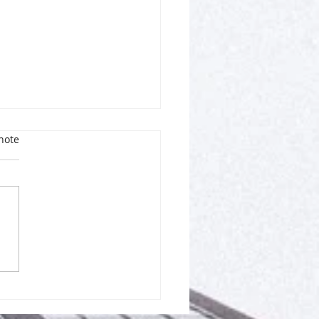
note
d’emploi : transformer
nouvelle difficile en
elle étape.