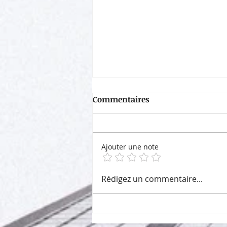
Commentaires
Ajouter une note
Les ressources humaines ne
Rédigez un commentaire...
prennent jamais de
vacances?