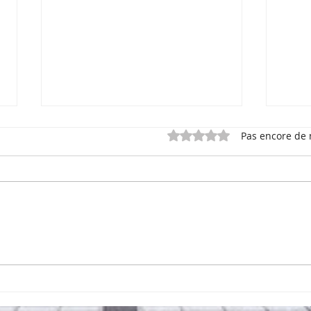
Noté 0 étoile sur 5.
Pas encore de 
Comité SST ou agent de
Fin 
liaison : connaissez-vous
une 
vos obligations?
nouv