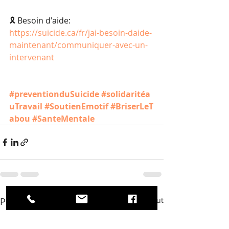
🎗️ Besoin d'aide: 
https://suicide.ca/fr/jai-besoin-daide-
maintenant/communiquer-avec-un-
intervenant
#preventionduSuicide
#solidaritéa
uTravail
#SoutienEmotif
#BriserLeT
abou
#SanteMentale
Posts récents
Voir tout